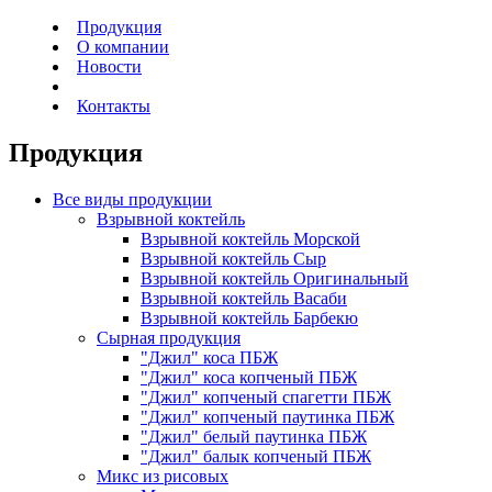
Продукция
О компании
Новости
Контакты
Продукция
Все виды продукции
Взрывной
коктейль
Взрывной коктейль Морской
Взрывной коктейль Сыр
Взрывной коктейль Оригинальный
Взрывной коктейль Васаби
Взрывной коктейль Барбекю
Сырная
продукция
"Джил" коса ПБЖ
"Джил" коса копченый ПБЖ
"Джил" копченый спагетти ПБЖ
"Джил" копченый паутинка ПБЖ
"Джил" белый паутинка ПБЖ
"Джил" балык копченый ПБЖ
Микс
из рисовых