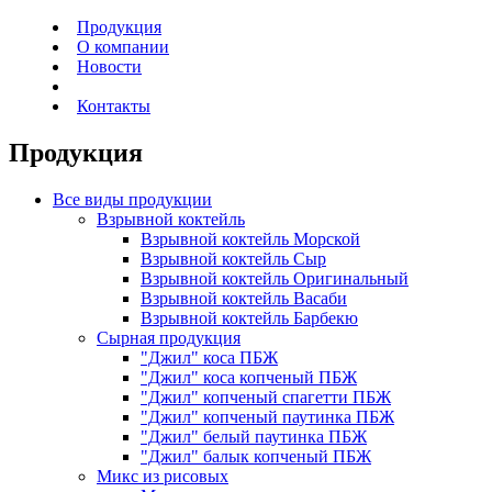
Продукция
О компании
Новости
Контакты
Продукция
Все виды продукции
Взрывной
коктейль
Взрывной коктейль Морской
Взрывной коктейль Сыр
Взрывной коктейль Оригинальный
Взрывной коктейль Васаби
Взрывной коктейль Барбекю
Сырная
продукция
"Джил" коса ПБЖ
"Джил" коса копченый ПБЖ
"Джил" копченый спагетти ПБЖ
"Джил" копченый паутинка ПБЖ
"Джил" белый паутинка ПБЖ
"Джил" балык копченый ПБЖ
Микс
из рисовых