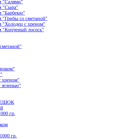
м "Салями"
м "Сыра"
м "Барбекю"
м "Грибы со сметаной"
м "Холодец с хреном"
м "Копченый лосось"
 сметаной"
сноком"
"
с хреном"
 зеленью"
ЕБЕШОК
ой
000 гр.
оком
1000 гр.