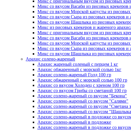
Микс с оригинальным вкусом из рисовых крек
Микс со вкусом Васаби из рисовых крекеров 
Микс со вкусом Морской капусты из рисовых 
Микс со вкусом Сыра из рисовых крекеров и 
Микс со вкусом Шашлыка из рисовых крекеро
Микс из рисовых крекеров и жареного арахис
Микс с оригинальным вкусом из рисовых крек
Микс со вкусом Васаби из рисовых крекеров 
Микс со вкусом Морской капусты из рисовых 
Микс со вкусом Сыра из рисовых крекеров и 
Микс со вкусом Шашлыка из рисовых крекеро
Арахис
солено-жареный
Арахис жареный соленый с перцем 1 кг
Арахис обжаренный с морской солью 1кг
Арахис солено-жареный Голд 100 гр
Арахис обжаренный с морской солью 100 гр
Арахис со вкусом Холодец с хреном 100 гр
Арахис со вкусом Грибы со сметаной 100 гр
Арахис солено-жареный со вкусом "Бекона"
Арахис солено-жареный со вкусом "Салями"
Арахис солено-жареный со вкусом "Сметана з
Арахис солено-жареный со вкусом "Шашлыка
Арахис солено-жареный в подложке со вкус
Арахис солено-жареный в подложке
Арахис солено-жареный в подложке со вкусо