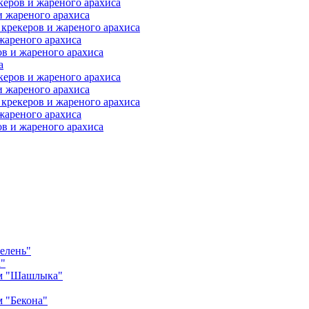
еров и жареного арахиса
и жареного арахиса
крекеров и жареного арахиса
жареного арахиса
в и жареного арахиса
а
еров и жареного арахиса
и жареного арахиса
крекеров и жареного арахиса
жареного арахиса
в и жареного арахиса
елень"
"
ом "Шашлыка"
м "Бекона"