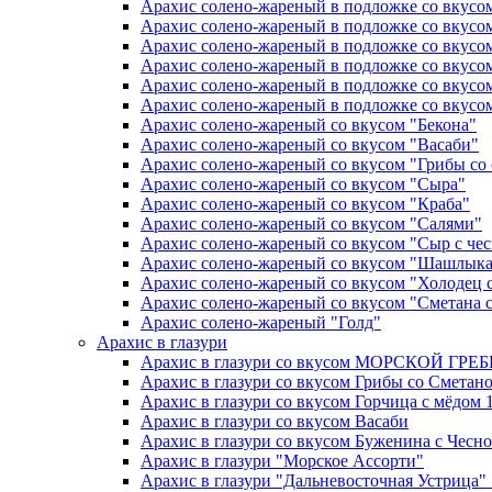
Арахис солено-жареный в подложке со вкусо
Арахис солено-жареный в подложке со вкусо
Арахис солено-жареный в подложке со вкусо
Арахис солено-жареный в подложке со вкусо
Арахис солено-жареный в подложке со вкусо
Арахис солено-жареный в подложке со вкусо
Арахис солено-жареный со вкусом "Бекона"
Арахис солено-жареный со вкусом "Васаби"
Арахис солено-жареный со вкусом "Грибы со
Арахис солено-жареный со вкусом "Сыра"
Арахис солено-жареный со вкусом "Краба"
Арахис солено-жареный со вкусом "Салями"
Арахис солено-жареный со вкусом "Сыр с че
Арахис солено-жареный со вкусом "Шашлыка
Арахис солено-жареный со вкусом "Холодец 
Арахис солено-жареный со вкусом "Сметана с
Арахис солено-жареный "Голд"
Арахис
в глазури
Арахис в глазури со вкусом МОРСКОЙ ГР
Арахис в глазури со вкусом Грибы со Сметан
Арахис в глазури со вкусом Горчица с мёдом 1
Арахис в глазури со вкусом Васаби
Арахис в глазури со вкусом Буженина с Чесн
Арахис в глазури "Морское Ассорти"
Арахис в глазури "Дальневосточная Устрица" 