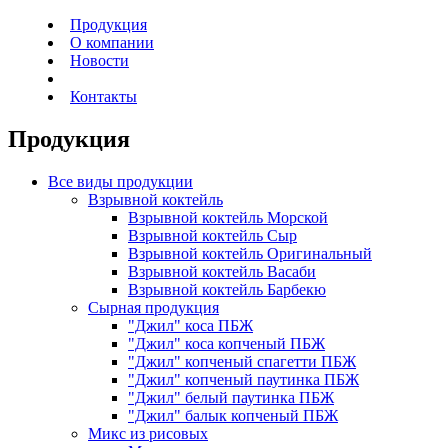
Продукция
О компании
Новости
Контакты
Продукция
Все виды продукции
Взрывной
коктейль
Взрывной коктейль Морской
Взрывной коктейль Сыр
Взрывной коктейль Оригинальный
Взрывной коктейль Васаби
Взрывной коктейль Барбекю
Сырная
продукция
"Джил" коса ПБЖ
"Джил" коса копченый ПБЖ
"Джил" копченый спагетти ПБЖ
"Джил" копченый паутинка ПБЖ
"Джил" белый паутинка ПБЖ
"Джил" балык копченый ПБЖ
Микс
из рисовых