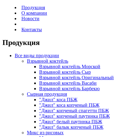
Продукция
О компании
Новости
Контакты
Продукция
Все виды продукции
Взрывной
коктейль
Взрывной коктейль Морской
Взрывной коктейль Сыр
Взрывной коктейль Оригинальный
Взрывной коктейль Васаби
Взрывной коктейль Барбекю
Сырная
продукция
"Джил" коса ПБЖ
"Джил" коса копченый ПБЖ
"Джил" копченый спагетти ПБЖ
"Джил" копченый паутинка ПБЖ
"Джил" белый паутинка ПБЖ
"Джил" балык копченый ПБЖ
Микс
из рисовых