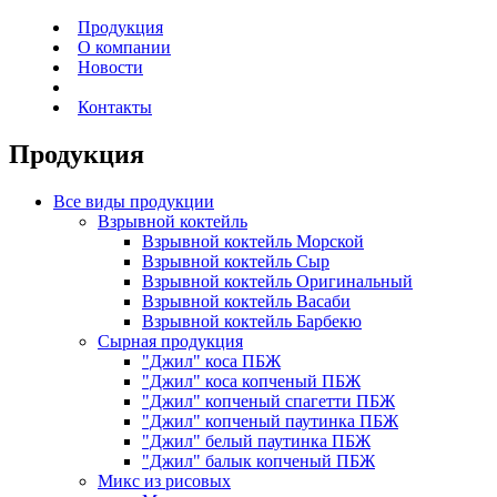
Продукция
О компании
Новости
Контакты
Продукция
Все виды продукции
Взрывной
коктейль
Взрывной коктейль Морской
Взрывной коктейль Сыр
Взрывной коктейль Оригинальный
Взрывной коктейль Васаби
Взрывной коктейль Барбекю
Сырная
продукция
"Джил" коса ПБЖ
"Джил" коса копченый ПБЖ
"Джил" копченый спагетти ПБЖ
"Джил" копченый паутинка ПБЖ
"Джил" белый паутинка ПБЖ
"Джил" балык копченый ПБЖ
Микс
из рисовых